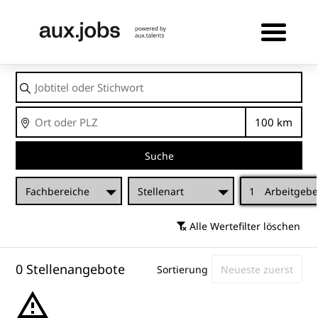
Jobtitel
oder
Stichwort
Ort
Entfernu
Suche
Fachbereiche
Stellenart
1
Arbeitgebe
Alle Wertefilter löschen
0 Stellenangebote
Sortierung