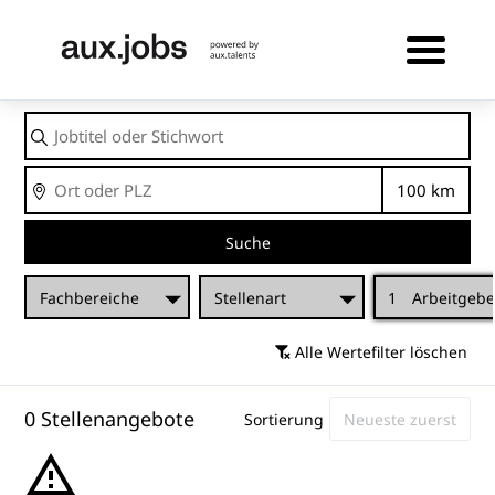
Jobtitel
oder
Stichwort
Ort
Entfernu
Suche
Fachbereiche
Stellenart
1
Arbeitgebe
Alle Wertefilter löschen
0 Stellenangebote
Sortierung