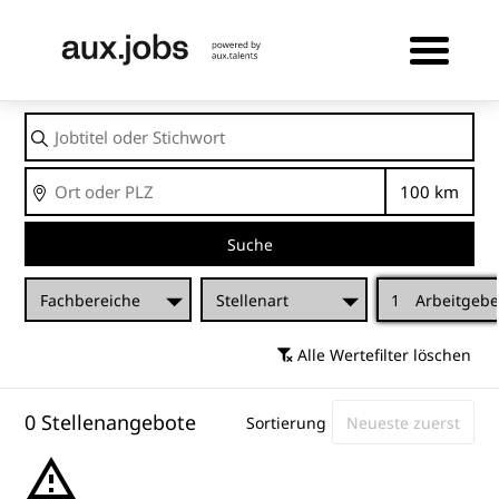
Jobtitel
oder
Stichwort
Ort
Entfernu
Suche
Fachbereiche
Stellenart
1
Arbeitgebe
Alle Wertefilter löschen
0 Stellenangebote
Sortierung