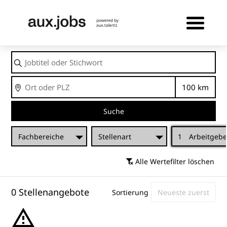
Jobtitel
oder
Stichwort
Ort
Entfernu
Suche
Fachbereiche
Stellenart
1
Arbeitgebe
Alle Wertefilter löschen
0 Stellenangebote
Sortierung