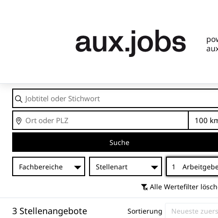
Jobtitel
oder
Stichwort
Ort
En
Suche
Fachbereiche
Stellenart
1
Arbeitgeb
Alle Wertefilter lösc
3 Stellenangebote
Sortierung