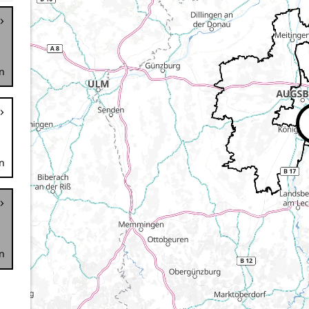
n
n
n