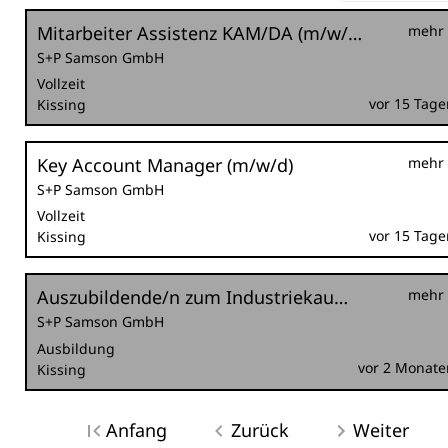
Mitarbeiter Assistenz KAM/DA (m/w/d)
mehr
S+P Samson GmbH
Vollzeit
vor 15 Tage
Kissing
Key Account Manager (m/w/d)
mehr
S+P Samson GmbH
Vollzeit
vor 15 Tage
Kissing
Auszubildende/n zum Industriekaufmann (m/w/d)
mehr
S+P Samson GmbH
Ausbildung
vor 2 Monate
Kissing
Anfang
Zurück
Weiter