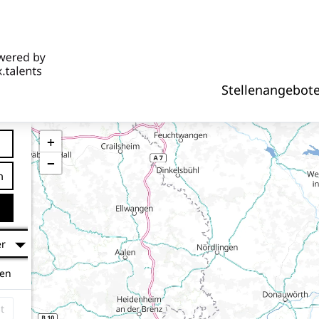
Stellenangebot
+
−
tfernung
er
hen