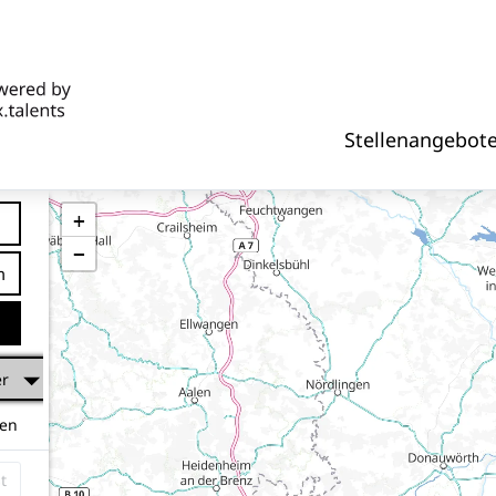
Stellenangebot
+
−
tfernung
er
hen