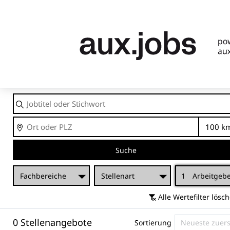
Jobtitel
oder
Stichwort
Ort
En
Suche
Fachbereiche
Stellenart
1
Arbeitgeb
Alle Wertefilter lösc
0 Stellenangebote
Sortierung