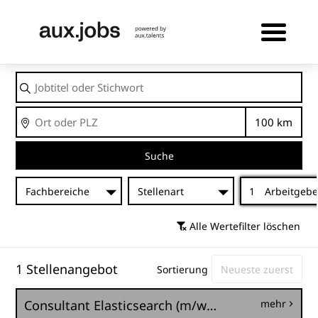
Jobtitel
oder
Stichwort
Ort
Entfernu
Suche
Fachbereiche
Stellenart
1
Arbeitgebe
Alle Wertefilter löschen
1 Stellenangebot
Sortierung
Consultant Elasticsearch (m/w/d)
mehr