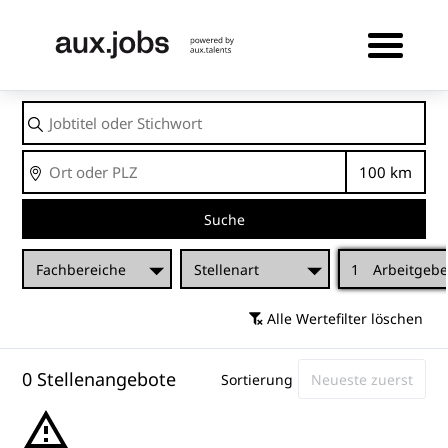
Jobtitel
oder
Stichwort
Ort
Entfernu
Suche
Fachbereiche
Stellenart
1
Arbeitgebe
Alle Wertefilter löschen
0 Stellenangebote
Sortierung