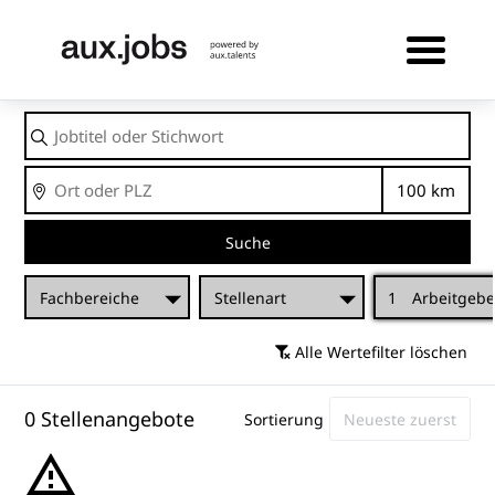
Jobtitel
oder
Stichwort
Ort
Entfernu
Suche
Fachbereiche
Stellenart
1
Arbeitgebe
Alle Wertefilter löschen
0 Stellenangebote
Sortierung