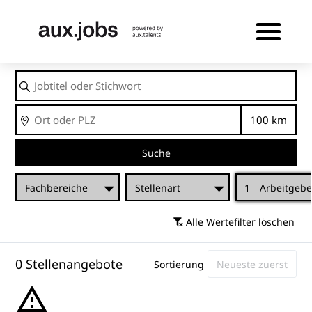
Jobtitel
oder
Stichwort
Ort
Entfernu
Suche
Fachbereiche
Stellenart
1
Arbeitgebe
Alle Wertefilter löschen
0 Stellenangebote
Sortierung