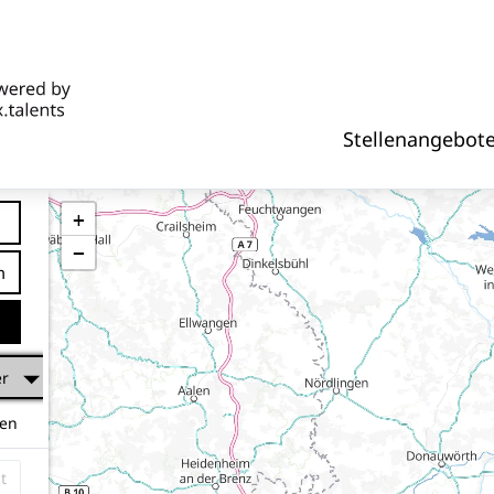
Stellenangebot
+
−
tfernung
er
hen