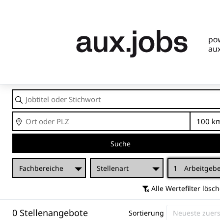
Jobtitel
oder
Stichwort
Ort
En
Suche
Fachbereiche
Stellenart
1
Arbeitgeb
Alle Wertefilter lösc
0 Stellenangebote
Sortierung