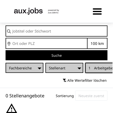
Jobtitel
oder
Stichwort
Ort
Entfernu
Suche
Fachbereiche
Stellenart
1
Arbeitgebe
Alle Wertefilter löschen
0 Stellenangebote
Sortierung