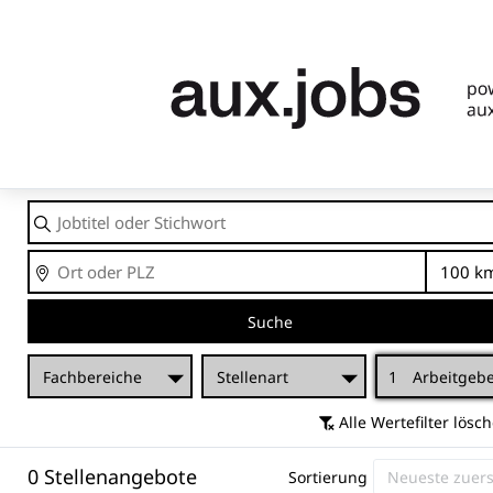
Jobtitel
oder
Stichwort
Ort
En
Suche
Fachbereiche
Stellenart
1
Arbeitgeb
Alle Wertefilter lösc
0 Stellenangebote
Sortierung