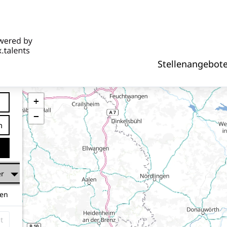
Stellenangebot
+
−
tfernung
er
hen