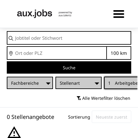
Jobtitel
oder
Stichwort
Ort
Entfernu
Suche
Fachbereiche
Stellenart
1
Arbeitgebe
Alle Wertefilter löschen
0 Stellenangebote
Sortierung