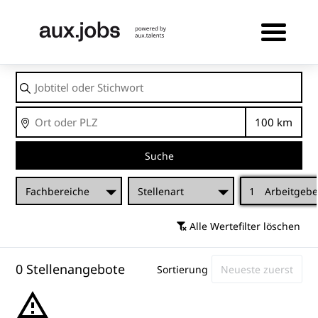
Jobtitel
oder
Stichwort
Ort
Entfernu
Suche
Fachbereiche
Stellenart
1
Arbeitgebe
Alle Wertefilter löschen
0 Stellenangebote
Sortierung