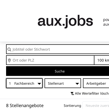
Jobtitel
oder
Stichwort
Ort
En
Suche
1
Fachbereich
Stellenart
Arbeitgeber
Alle Wertefilter lösc
8 Stellenangebote
Sortierung