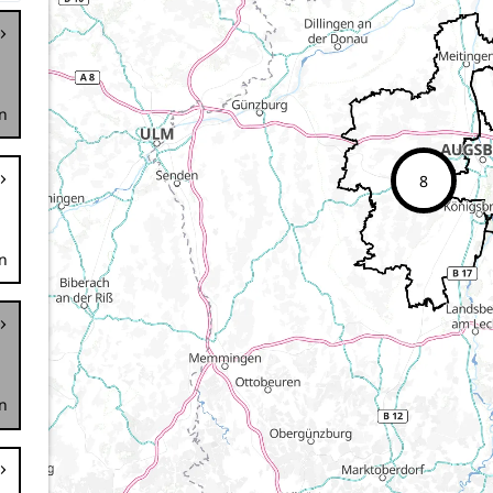
n
8
n
n