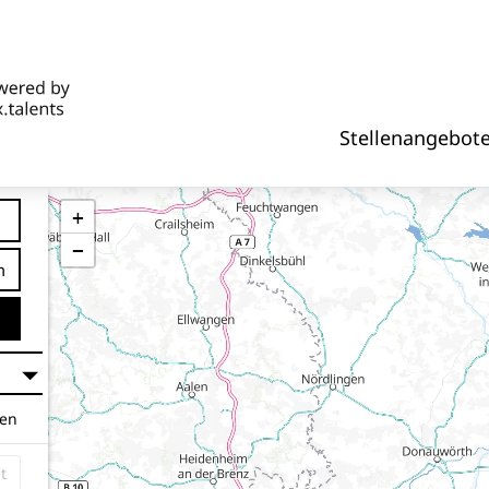
Stellenangebot
+
−
tfernung
hen